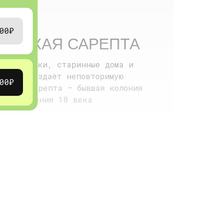
00₽
МЕЦКАЯ САРЕПТА
ные дорожки, старинные дома и
сё это создаёт неповторимую
00₽
эпохи. Сарепта – бывшая колония
ого движения 18 века