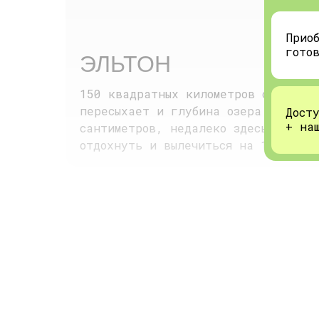
Прио
гото
ЭЛЬТОН
150 квадратных километров соленого
пересыхает и глубина озера составл
Дост
+ на
сантиметров, недалеко здесь есть с
отдохнуть и вылечиться на 10/10