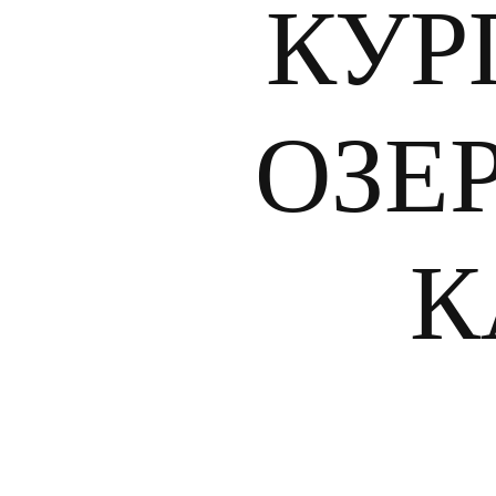
КУР
ОЗЕ
К