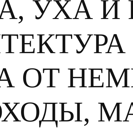
А, УХА И 
ТЕКТУРА 
А ОТ НЕМ
ОХОДЫ, М