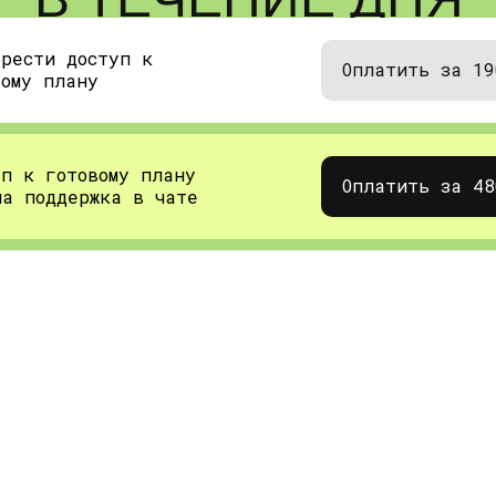
ПОСЛЕ ОПЛАТЫ
брести доступ к
Оплатить за 19
вому плану
СТАРАЯ НЕ
 озера, летом вода
Узкие улочки, моще
яет 5-15
немецкая кухня – в
уп к готовому плану
Оплатить за 48
ша поддержка в чате
анаторий, где можно
атмосферу ушедшей 
гернгов, религиозн